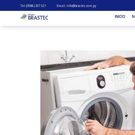
Tel: (0986) 297 521
Email:
info@brastec.com.py
INICIO
N