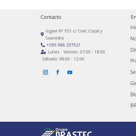
Contacto
En
In
Ingavi Nº 951 c/ Cnel. Cazal y

Saavedra
No
+595 986 297521

Di
Lunes - Viernes: 07:00 - 18:00

Sábado: 08:00 - 12:00
Pr
Se
Ge
Bl
B