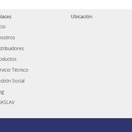
laces
Ubicación
icio
sotros
stribuidores
oductos
rvicio Técnico
stión Social
og
RASLAV