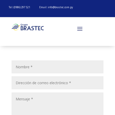
Tel: (0986) 297 521
Email:
info@brastec.com.py